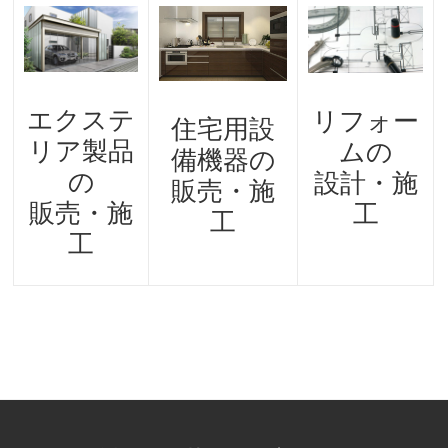
エクステ
リフォー
住宅用設
リア製品
ムの
備機器の
の
設計・施
販売・施
販売・施
工
工
工