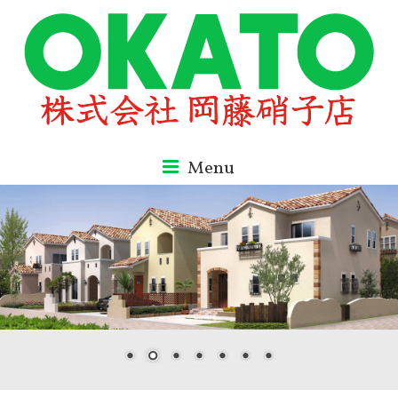
Skip
to
content
okato
Menu
株
式
会
社
岡
藤
硝
子
店