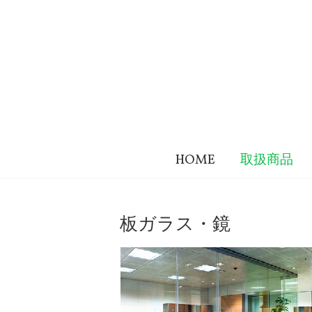
Skip
to
content
okato
HOME
取扱商品
株
式
会
板ガラス・鏡
社
岡
藤
硝
子